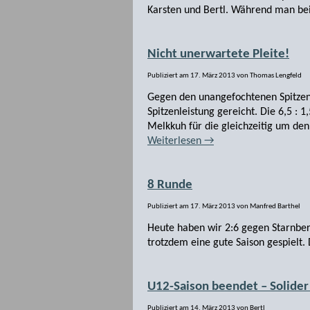
Karsten und Bertl. Während man be
Nicht unerwartete Pleite!
Publiziert am
17. März 2013
von
Thomas Lengfeld
Gegen den unangefochtenen Spitzenre
Spitzenleistung gereicht. Die 6,5 :
Melkkuh für die gleichzeitig um de
Weiterlesen
→
8 Runde
Publiziert am
17. März 2013
von
Manfred Barthel
Heute haben wir 2:6 gegen Starnberg
trotzdem eine gute Saison gespielt. 
U12-Saison beendet – Solider 
Publiziert am
14. März 2013
von
Bertl