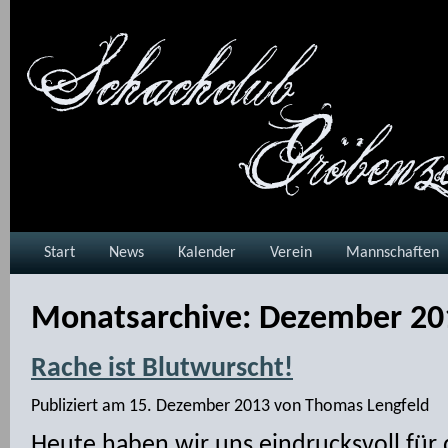
Start
News
Kalender
Verein
Mannschaften
Monatsarchive:
Dezember 20
Rache ist Blutwurscht!
Publiziert am
15. Dezember 2013
von
Thomas Lengfeld
Heute haben wir uns eindrucksvoll für d