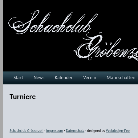
Start
News
Kalender
Verein
Mannschaften
Turniere
Schachclub Gröbenzell
·
Impressum
·
Datenschutz
· designed by
Webdesign-Fee