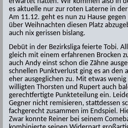
erwartet hatten. Wir kommen also in d
es aktuelle nur zur roten Laterne in der 
Am 11.12. geht es nun zu Hause gegen 
über Weihnachten diesen Platz abzuge
auch nix gerissen bislang.
Debüt in der Bezirksliga feierte Tobi. Al
gleich mit einem erfahrenen Brocken z
auch Andy einst schon die Zähne ausg
schnellen Punktverlust ging es an den 
eher ausgeglichen zu. Mit etwas wenig
willigten Thorsten und Rupert auch bald
gerechtfertigte Punkteteilung ein. Leide
Gegner nicht remisieren, stattdessen sc
fachgerecht zusammen im Endspiel. Hier
Zwar konnte Reiner bei seinem Comebac
kombinierte seinen Widerpart großartig