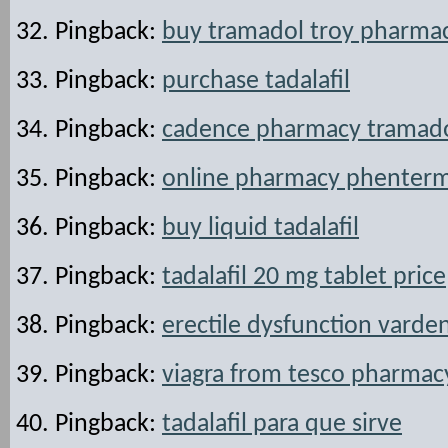
Pingback:
buy tramadol troy pharma
Pingback:
purchase tadalafil
Pingback:
cadence pharmacy tramad
Pingback:
online pharmacy phenterm
Pingback:
buy liquid tadalafil
Pingback:
tadalafil 20 mg tablet price
Pingback:
erectile dysfunction varden
Pingback:
viagra from tesco pharmac
Pingback:
tadalafil para que sirve