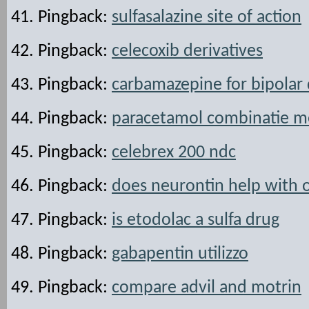
Pingback:
sulfasalazine site of action
Pingback:
celecoxib derivatives
Pingback:
carbamazepine for bipolar 
Pingback:
paracetamol combinatie m
Pingback:
celebrex 200 ndc
Pingback:
does neurontin help with 
Pingback:
is etodolac a sulfa drug
Pingback:
gabapentin utilizzo
Pingback:
compare advil and motrin