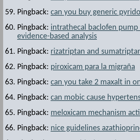
Pingback:
can you buy generic pyrido
Pingback:
intrathecal baclofen pump f
evidence-based analysis
Pingback:
rizatriptan and sumatripta
Pingback:
piroxicam para la migraña
Pingback:
can you take 2 maxalt in o
Pingback:
can mobic cause hyperten
Pingback:
meloxicam mechanism act
Pingback:
nice guidelines azathiopri