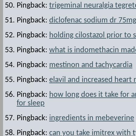
Pingback:
trigeminal neuralgia tegre
Pingback:
diclofenac sodium dr 75mg
Pingback:
holding cilostazol prior to 
Pingback:
what is indomethacin mad
Pingback:
mestinon and tachycardia
Pingback:
elavil and increased heart 
Pingback:
how long does it take for a
for sleep
Pingback:
ingredients in mebeverine
Pingback:
can you take imitrex with t