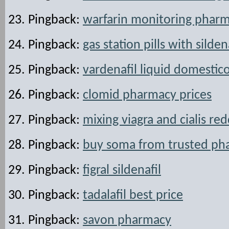
Pingback:
warfarin monitoring phar
Pingback:
gas station pills with silden
Pingback:
vardenafil liquid domestic
Pingback:
clomid pharmacy prices
Pingback:
mixing viagra and cialis red
Pingback:
buy soma from trusted ph
Pingback:
figral sildenafil
Pingback:
tadalafil best price
Pingback:
savon pharmacy