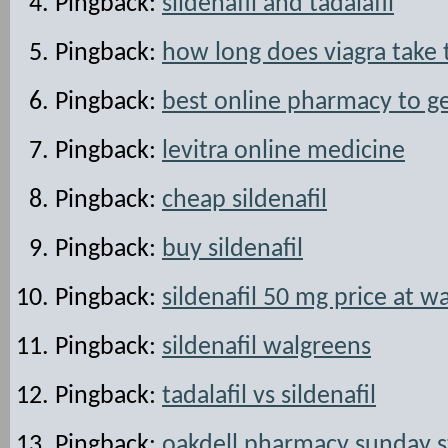
Pingback:
sildenafil and tadalafil
Pingback:
how long does viagra take
Pingback:
best online pharmacy to g
Pingback:
levitra online medicine
Pingback:
cheap sildenafil
Pingback:
buy sildenafil
Pingback:
sildenafil 50 mg price at w
Pingback:
sildenafil walgreens
Pingback:
tadalafil vs sildenafil
Pingback:
oakdell pharmacy sunday s