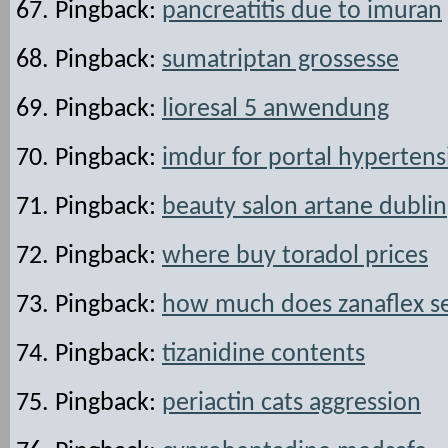
Pingback:
pancreatitis due to imuran
Pingback:
sumatriptan grossesse
Pingback:
lioresal 5 anwendung
Pingback:
imdur for portal hypertens
Pingback:
beauty salon artane dublin
Pingback:
where buy toradol prices
Pingback:
how much does zanaflex sel
Pingback:
tizanidine contents
Pingback:
periactin cats aggression