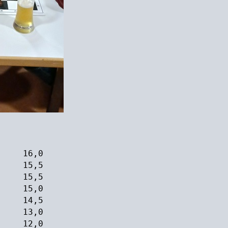
er 16,0
er 15,5
r 15,5
r 15,0
a 14,5
ch 13,0
we 12,0