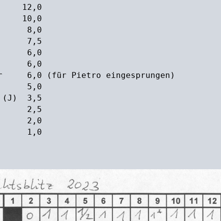
ner 12,0
r 10,0
rt 8,0
eld 7,5
(J) 6,0
(J) 6,0
ger 6,0 (für Pietro eingesprungen)
tan 5,0
f (J) 3,5
öck 2,5
(J) 2,0
 (J) 1,0