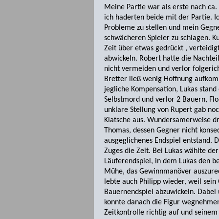
Meine Partie war als erste nach ca
ich haderten beide mit der Partie. 
Probleme zu stellen und mein Gegner
schwächeren Spieler zu schlagen. Ku
Zeit über etwas gedrückt , verteidig
abwickeln. Robert hatte die Nachtei
nicht vermeiden und verlor folgerich
Bretter ließ wenig Hoffnung aufkomm
jegliche Kompensation, Lukas stand
Selbstmord und verlor 2 Bauern, Flo
unklare Stellung von Rupert gab noc
Klatsche aus. Wundersamerweise dre
Thomas, dessen Gegner nicht konseq
ausgeglichenes Endspiel entstand. D
Zuges die Zeit. Bei Lukas wählte der
Läuferendspiel, in dem Lukas den be
Mühe, das Gewinnmanöver auszurech
lebte auch Philipp wieder, weil sei
Bauernendspiel abzuwickeln. Dabei 
konnte danach die Figur wegnehmen 
Zeitkontrolle richtig auf und seinem