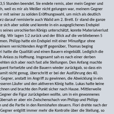
. 3,5 Stunden beendet. Sie endete remis, aber mein Gegner und
Ich, weil es mir als Weißer nicht gelungen war, meinem Gegner
 mit seiner zu soliden Eröffnungswahl, um mich als deutlich
rz darauf remisierte auch Walid am 2. Brett. Er stand die ganze
te sich aber solide und konnte in ein ausgeglichenes Endspiel
ls seines unrochierten Königs unterschätzt, konnte Materialverlust
tig. Wir lagen 1:2 zurück und der Blick auf die verbliebenen 5
en. Philipp hatte ein Endspiel mit einer Minusfigur ohne
 einem vernichtenden Angriff gegenüber, Thomas beging
ri hatte die Qualität und einen Bauern eingebüßt. Lediglich die
h Anlass zu Hoffnung. Insgesamt sah es nach einer derben
hten sich aber noch fast alle Stellungen. Den Anfang machte
uent fortsetzte und die Bauern wieder zurückgab, so dass ein
amit nicht genug, überschritt er bei der Ausführung des 40.
 Gegner, anstatt im Angriff zu gewinnen, die Abwicklung in ein
sseren Läufer und den aktiveren König hatte. Lukas hatte keine
nen und brachte den Punkt sicher nach Hause. Mittlerweile
n Gegner die Figur zurückgeben wollte, um in ein gewonnenes
übersah er aber ein Zwischenschach von Philipp und Philipp
und die Partie in den Remishafen steuern. Flori drehte nach der
 Gegner entglitt immer mehr die Kontrolle über die Stellung, so