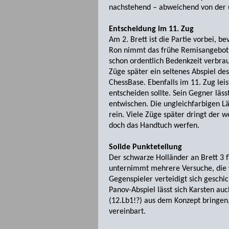
nachstehend – abweichend von der ü
Entscheidung im 11. Zug
Am 2. Brett ist die Partie vorbei, 
Ron nimmt das frühe Remisangebot s
schon ordentlich Bedenkzeit verbrau
Züge später ein seltenes Abspiel des 
ChessBase. Ebenfalls im 11. Zug leis
entscheiden sollte. Sein Gegner läs
entwischen. Die ungleichfarbigen L
rein. Viele Züge später dringt der 
doch das Handtuch werfen.
Solide Punkteteilung
Der schwarze Holländer an Brett 3 fl
unternimmt mehrere Versuche, die 
Gegenspieler verteidigt sich geschi
Panov-Abspiel lässt sich Karsten au
(12.Lb1!?) aus dem Konzept bringen, 
vereinbart.