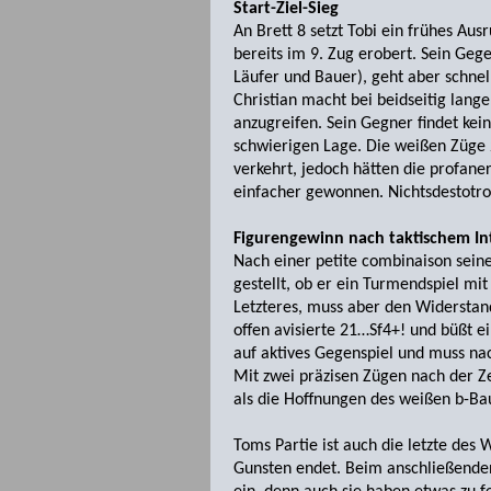
Start-Ziel-Sieg
An Brett 8 setzt Tobi ein frühes Au
bereits im 9. Zug erobert. Sein Geg
Läufer und Bauer), geht aber schnel
Christian macht bei beidseitig lang
anzugreifen. Sein Gegner findet kei
schwierigen Lage. Die weißen Züge 
verkehrt, jedoch hätten die profaner
einfacher gewonnen. Nichtsdesto­tro
Figurengewinn nach taktischem I
Nach einer petite combinaison seine
gestellt, ob er ein Turmendspiel mi
Letzteres, muss aber den Widerstand
offen avisierte 21…Sf4+! und büßt e
auf aktives Gegenspiel und muss na
Mit zwei präzisen Zügen nach der Ze
als die Hoffnungen des weißen b-B
Toms Partie ist auch die letzte des
Gunsten endet. Beim anschließenden