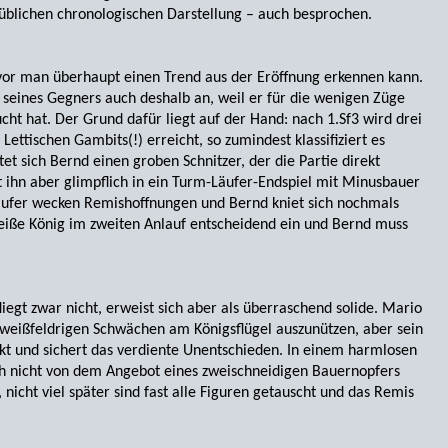
blichen chronologischen Darstellung – auch besprochen.
bevor man überhaupt einen Trend aus der Eröffnung erkennen kann.
eines Gegners auch deshalb an, weil er für die wenigen Züge
cht hat. Der Grund dafür liegt auf der Hand: nach 1.Sf3 wird drei
Lettischen Gambits(!) erreicht, so zumindest klassifiziert es
tet sich Bernd einen groben Schnitzer, der die Partie direkt
st ihn aber glimpflich in ein Turm-Läufer-Endspiel mit Minusbauer
äufer wecken Remishoffnungen und Bernd kniet sich nochmals
weiße König im zweiten Anlauf entscheidend ein und Bernd muss
iegt zwar nicht, erweist sich aber als überraschend solide. Mario
weißfeldrigen Schwächen am Königsflügel auszunützen, aber sein
ckt und sichert das verdiente Unent­schieden. In einem harmlosen
ch nicht von dem Angebot eines zwei­schneidigen Bauernopfers
nicht viel später sind fast alle Figuren getauscht und das Remis