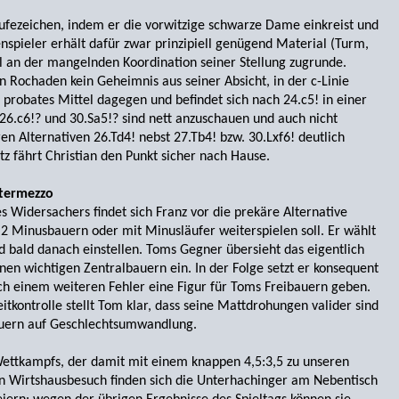
srufezeichen, indem er die vorwitzige schwarze Dame einkreist und
enspieler erhält dafür zwar prinzipiell genügend Material (Turm,
l an der mangelnden Koordination seiner Stellung zugrunde.
en Rochaden kein Geheimnis aus seiner Absicht, in der c-Linie
n probates Mittel dagegen und befindet sich nach 24.c5! in einer
26.c6!? und 30.Sa5!? sind nett anzuschauen und auch nicht
en Alternativen 26.Td4! nebst 27.Tb4! bzw. 30.Lxf6! deutlich
tz fährt Christian den Punkt sicher nach Hause.
ntermezzo
s Widersachers findet sich Franz vor die prekäre Alternative
t 2 Minusbauern oder mit Minusläufer weiterspielen soll. Er wählt
 bald danach einstellen. Toms Gegner übersieht das eigentlich
inen wichtigen Zentralbauern ein. In der Folge setzt er konsequent
ch einem weiteren Fehler eine Figur für Toms Freibauern geben.
itkontrolle stellt Tom klar, dass seine Mattdrohungen valider sind
auern auf Geschlechtsumwandlung.
 Wettkampfs, der damit mit einem knappen 4,5:3,5 zu unseren
 Wirtshausbesuch finden sich die Unter­hachinger am Nebentisch