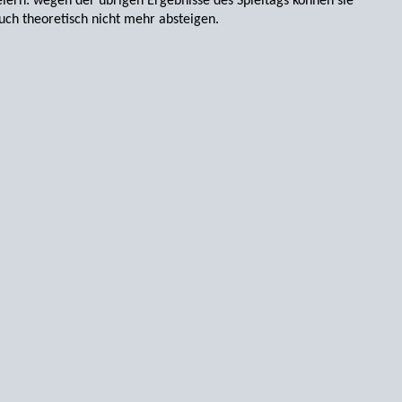
eiern: wegen der übrigen Ergebnisse des Spieltags können sie
uch theoretisch nicht mehr absteigen.