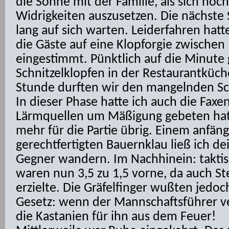
die Sonne mit der Familie, als sich noc
Widrigkeiten auszusetzen. Die nächste 
lang auf sich warten. Leiderfahren hatt
die Gäste auf eine Klopforgie zwischen
eingestimmt. Pünktlich auf die Minute 
Schnitzelklopfen in der Restaurantküch
Stunde durften wir den mangelnden Sch
In dieser Phase hatte ich auch die Faxe
Lärmquellen um Mäßigung gebeten hatt
mehr für die Partie übrig. Einem anfäng
gerechtfertigten Bauernklau ließ ich d
Gegner wandern. Im Nachhinein: taktisc
waren nun 3,5 zu 1,5 vorne, da auch S
erzielte. Die Gräfelfinger wußten jedo
Gesetz: wenn der Mannschaftsführer ve
die Kastanien für ihn aus dem Feuer!