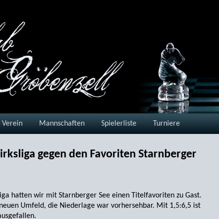
Verein
Mannschaften
Spielerliste
Turniere
zirksliga gegen den Favoriten Starnberger
liga hatten wir mit Starnberger See einen Titelfavoriten zu Gast.
neuen Umfeld, die Niederlage war vorhersehbar. Mit 1,5:6,5 ist
ausgefallen.