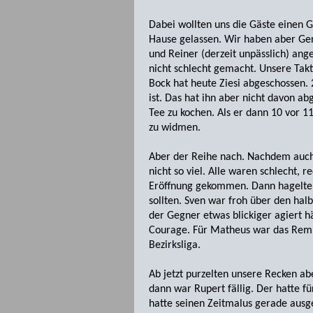
Dabei wollten uns die Gäste einen G
Hause gelassen. Wir haben aber Gen
und Reiner (derzeit unpässlich) ang
nicht schlecht gemacht. Unsere Takt
Bock hat heute Ziesi abgeschossen. 2
ist. Das hat ihn aber nicht davon a
Tee zu kochen. Als er dann 10 vor 
zu widmen.
Aber der Reihe nach. Nachdem auch 
nicht so viel. Alle waren schlecht, 
Eröffnung gekommen. Dann hagelte es
sollten. Sven war froh über den ha
der Gegner etwas blickiger agiert hä
Courage. Für Matheus war das Remis 
Bezirksliga.
Ab jetzt purzelten unsere Recken abe
dann war Rupert fällig. Der hatte fü
hatte seinen Zeitmalus gerade ausge