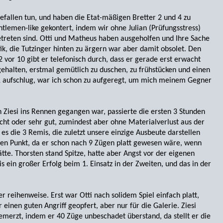
efallen tun, und haben die Etat-mäßigen Bretter 2 und 4 zu
tlemen-like gekontert, indem wir ohne Julian (Prüfungsstress)
etreten sind. Otti und Matheus haben ausgeholfen und Ihre Sache
ik, die Tutzinger hinten zu ärgern war aber damit obsolet. Den
 vor 10 gibt er telefonisch durch, dass er gerade erst erwacht
bgehalten, erstmal gemütlich zu duschen, zu frühstücken und einen
11 aufschlug, war ich schon zu aufgeregt, um mich meinem Gegner
Ziesi ins Rennen gegangen war, passierte die ersten 3 Stunden
recht oder sehr gut, zumindest aber ohne Materialverlust aus der
 die 3 Remis, die zuletzt unsere einzige Ausbeute darstellen
lben Punkt, da er schon nach 9 Zügen platt gewesen wäre, wenn
tte. Thorsten stand Spitze, hatte aber Angst vor der eigenen
ein großer Erfolg beim 1. Einsatz in der Zweiten, und das in der
r reihenweise. Erst war Otti nach solidem Spiel einfach platt,
r einen guten Angriff geopfert, aber nur für die Galerie. Ziesi
merzt, indem er 40 Züge unbeschadet überstand, da stellt er die