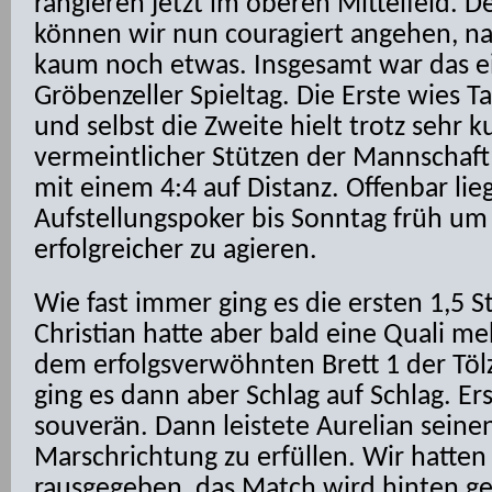
rangieren jetzt im oberen Mittelfeld. D
können wir nun couragiert angehen, na
kaum noch etwas. Insgesamt war das 
Gröbenzeller Spieltag. Die Erste wies T
und selbst die Zweite hielt trotz sehr k
vermeintlicher Stützen der Mannschaft 
mit einem 4:4 auf Distanz. Offenbar lie
Aufstellungspoker bis Sonntag früh u
erfolgreicher zu agieren.
Wie fast immer ging es die ersten 1,5 
Christian hatte aber bald eine Quali m
dem erfolgsverwöhnten Brett 1 der Töl
ging es dann aber Schlag auf Schlag. Ers
souverän. Dann leistete Aurelian seinen
Marschrichtung zu erfüllen. Wir hatten
rausgegeben, das Match wird hinten g