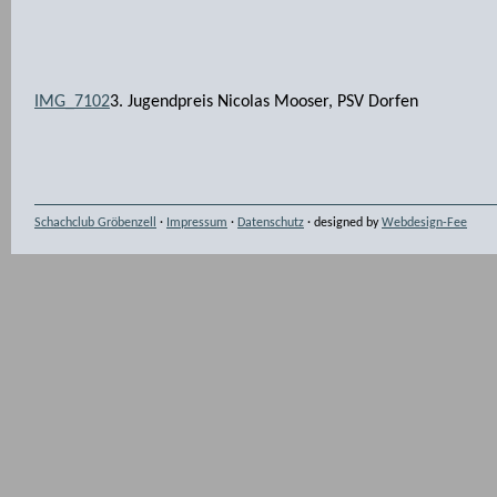
IMG_7102
3. Jugendpreis Nicolas Mooser, PSV Dorfen
Schachclub Gröbenzell
·
Impressum
·
Datenschutz
· designed by
Webdesign-Fee