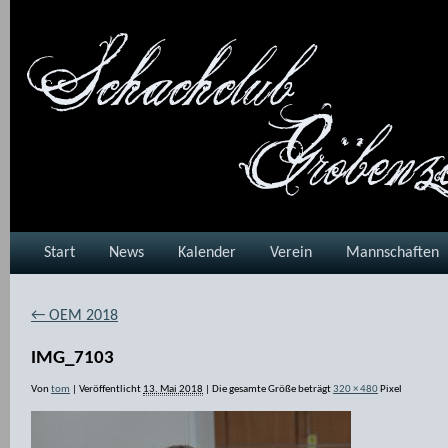
Start
News
Kalender
Verein
Mannschaften
←
OEM 2018
IMG_7103
Von
tom
|
Veröffentlicht
13. Mai 2018
|
Die gesamte Größe beträgt
320 × 480
Pixel