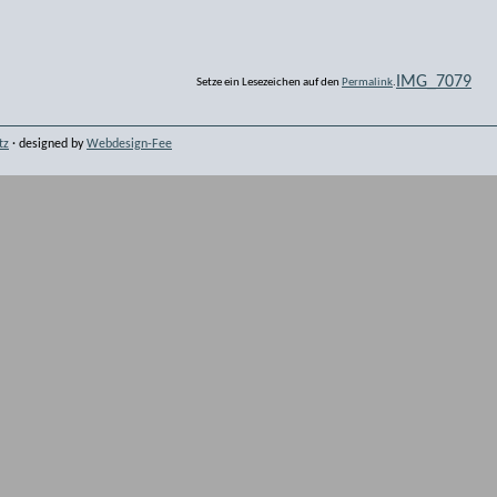
IMG_7079
Setze ein Lesezeichen auf den
Permalink
.
tz
· designed by
Webdesign-Fee