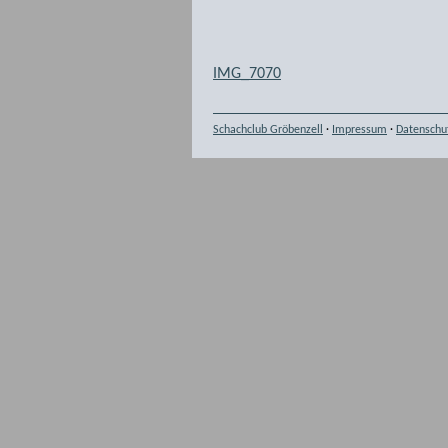
IMG_7070
Schachclub Gröbenzell
·
Impressum
·
Datenschu