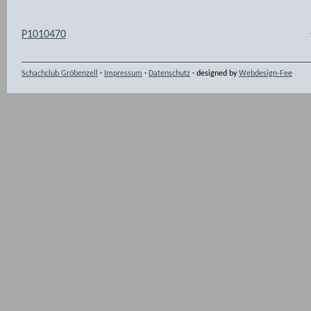
P1010470
Schachclub Gröbenzell
·
Impressum
·
Datenschutz
· designed by
Webdesign-Fee