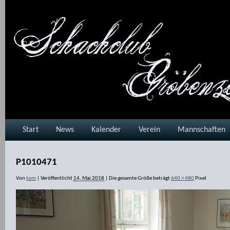
Start
News
Kalender
Verein
Mannschaften
P1010471
Von
tom
|
Veröffentlicht
14. Mai 2018
|
Die gesamte Größe beträgt
640 × 480
Pixel